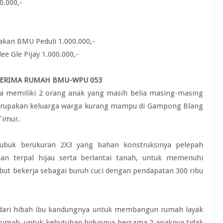
0.000,-
rakan BMU Peduli 1.000.000,-
e Gle Pijay 1.000.000,-
NERIMA RUMAH BMU-WPU 053
da memiliki 2 orang anak yang masih belia masing-masing
merupakan keluarga warga kurang mampu di Gampong Blang
Timur.
gubuk berukuran 2X3 yang bahan konstruksinya pelepah
an terpal hijau serta berlantai tanah, untuk memenuhi
but bekerja sebagai buruh cuci dengan pendapatan 300 ribu
h dari hibah ibu kandungnya untuk membangun rumah layak
rumah, untuk kebutuhan hidupnya bersama 2 anaknya tidak