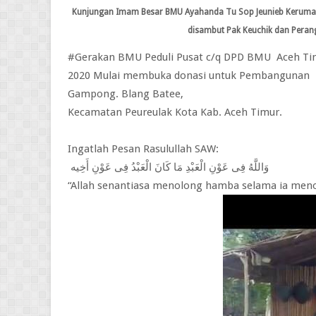
Kunjungan Imam Besar BMU Ayahanda Tu Sop Jeunieb Kerumah 
disambut Pak Keuchik dan Peran
#Gerakan BMU Peduli Pusat c/q DPD BMU Aceh Timu
2020 Mulai membuka donasi untuk Pembangunan R
Gampong. Blang Batee,
Kecamatan Peureulak Kota Kab. Aceh Timur.
Ingatlah Pesan Rasulullah SAW:
وَاللَّهُ فِى عَوْنِ الْعَبْدِ مَا كَانَ الْعَبْدُ فِى عَوْنِ أَخِيه
“Allah senantiasa menolong hamba selama ia meno