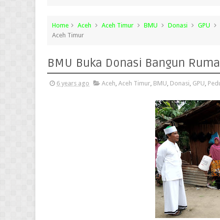
Home
Aceh
Aceh Timur
BMU
Donasi
GPU
Aceh Timur
BMU Buka Donasi Bangun Rumah
6 years ago
Aceh
,
Aceh Timur
,
BMU
,
Donasi
,
GPU
,
Pedu