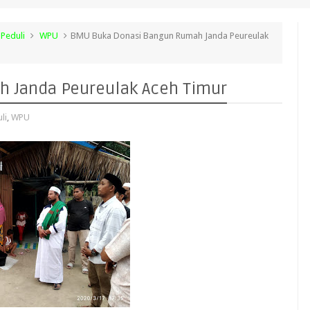
Peduli
WPU
BMU Buka Donasi Bangun Rumah Janda Peureulak
 Janda Peureulak Aceh Timur
li
,
WPU