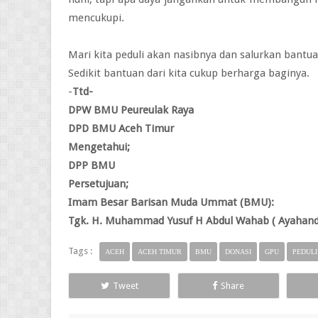
mencukupi.
Mari kita peduli akan nasibnya dan salurkan bantua
Sedikit bantuan dari kita cukup berharga baginya.
-
Ttd-
DPW BMU Peureulak Raya
DPD BMU Aceh Timur
Mengetahui;
DPP BMU
Persetujuan;
Imam Besar Barisan Muda Ummat (BMU):
Tgk. H. Muhammad Yusuf H Abdul Wahab ( Ayahanda
Tags :
ACEH
ACEH TIMUR
BMU
DONASI
GPU
PEDULI
Tweet
Share