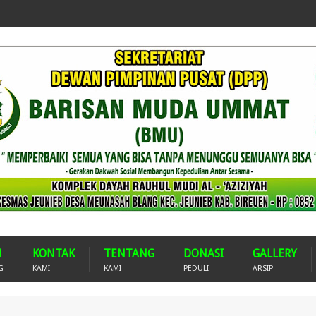
H
KONTAK
TENTANG
DONASI
GALLERY
G
KAMI
KAMI
PEDULI
ARSIP