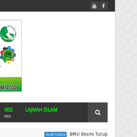
VISI
LAJNAH ISLAM
MISI
BMU Resmi Tutup Donasi Rumah 122 Ac
Aceh Utara