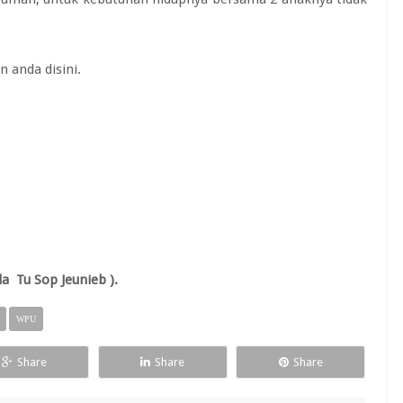
n anda disini.
 Tu Sop Jeunieb ).
WPU
Share
Share
Share