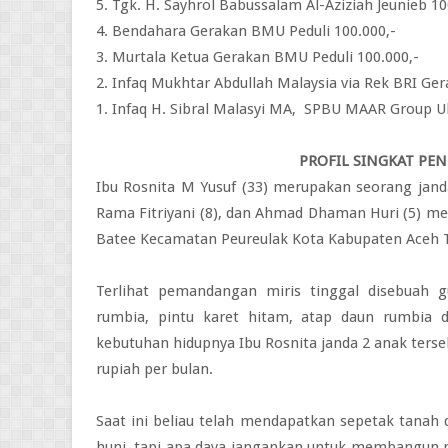
5. Tgk. H. Sayhrol Babussalam Al-Aziziah Jeunieb 10
4. Bendahara Gerakan BMU Peduli 100.000,-
3. Murtala Ketua Gerakan BMU Peduli 100.000,-
2. Infaq Mukhtar Abdullah Malaysia via Rek BRI Ge
1. Infaq H. Sibral Malasyi MA, SPBU MAAR Group Ule
PROFIL SINGKAT PE
Ibu Rosnita M Yusuf (33) merupakan seorang jan
Rama Fitriyani (8), dan Ahmad Dhaman Huri (5) 
Batee Kecamatan Peureulak Kota Kabupaten Aceh 
Terlihat pemandangan miris tinggal disebuah 
rumbia, pintu karet hitam, atap daun rumbia d
kebutuhan hidupnya Ibu Rosnita janda 2 anak terse
rupiah per bulan.
Saat ini beliau telah mendapatkan sepetak tana
huni, tapi apa daya jangankan untuk membangun 