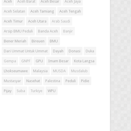
Aceh
Aceh Barat
Aceh Besar
Aceh Jaya
Aceh Selatan
Aceh Tamiang
Aceh Tengah
Aceh Timur
Aceh Utara
Arab Saudi
Arsip BMU Peduli
Banda Aceh
Banjir
Bener Meriah
Bireuen
BMU
Dari Ummat Untuk Ummat
Dayah
Donasi
Duka
Gempa
GNPF
GPU
Imam Besar
Kota Langsa
Lhokseumawe
Malaysia
MUSDA
Musdalub
Mustasyar
Nasehat
Palestina
Peduli
Pidie
Pijay
Suba
Turkiye
WPU