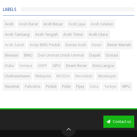
LABELS
Aceh
Aceh Barat
Aceh Besar
Aceh Jaya
Aceh Selatan
Aceh Tamiang
Aceh Tengah
Aceh Timur
Aceh Utara
Arab Saudi
Arsip BMU Peduli
Banda Aceh
Banjir
Bener Meriah
Bireuen
BMU
Dari Ummat Untuk Ummat
Dayah
Donasi
Duka
Gempa
GNPF
GPU
Imam Besar
Kota Langsa
Lhokseumawe
Malaysia
MUSDA
Musdalub
Mustasyar
Nasehat
Palestina
Peduli
Pidie
Pijay
Suba
Turkiye
WPU
Contact us