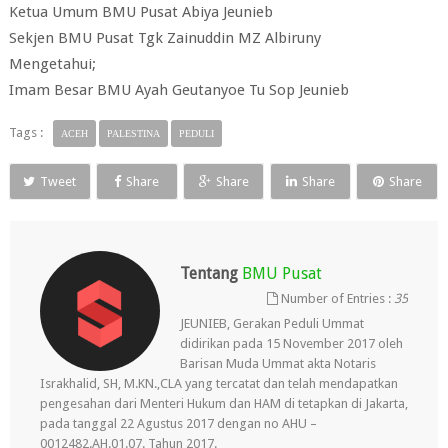
Ketua Umum BMU Pusat Abiya Jeunieb
Sekjen BMU Pusat Tgk Zainuddin MZ Albiruny
Mengetahui;
Imam Besar BMU Ayah Geutanyoe Tu Sop Jeunieb
Tags :
ACEH
PALESTINA
PEDULI
Tweet
Share
Share
Share
Share
Tentang
BMU Pusat
Number of Entries :
35
JEUNIEB, Gerakan Peduli Ummat
didirikan pada 15 November 2017 oleh
Barisan Muda Ummat akta Notaris
Israkhalid, SH, M.KN.,CLA yang tercatat dan telah mendapatkan
pengesahan dari Menteri Hukum dan HAM di tetapkan di Jakarta,
pada tanggal 22 Agustus 2017 dengan no AHU –
0012482.AH.01.07. Tahun 2017.