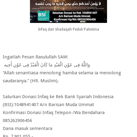
Infaq dan shadaqah Peduli Palestina
Ingatlah Pesan Rasulullah SAW:
وَاللَّهُ فِى عَوْنِ الْعَبْدِ مَا كَانَ الْعَبْدُ فِى عَوْنِ أَخِيه
“Allah senantiasa menolong hamba selama ia menolong
saudaranya.” (HR. Muslim).
Salurkan Donasi Infaq ke Rek Bank Syariah Indonesia
(BSI):1048941407 A/n Barisan Muda Ummat
Konfirmasi Donasi Infaq Telepon /Wa Bendahara
085262906456
Dana masuk sementara
Rp. 7.901,055,-