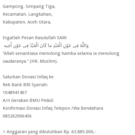
Gampong. Simpang Tiga,
Kecamatan. Langkahan,
Kabupaten. Aceh Utara,
Ingatlah Pesan Rasulullah SAW:
وَاللَّهُ فِى عَوْنِ الْعَبْدِ مَا كَانَ الْعَبْدُ فِى عَوْنِ أَخِيه
“Allah senantiasa menolong hamba selama ia menolong
saudaranya.” (HR. Muslim).
Salurkan Donasi Infaq ke
Rek Bank BRI Syariah:
1048941407
A/n Gerakan BMU Peduli
Konfirmasi Donasi Infaq Telepon /Wa Bendahara
085262906456
> Anggaran yang dibutuhkan Rp. 63.885.000,-