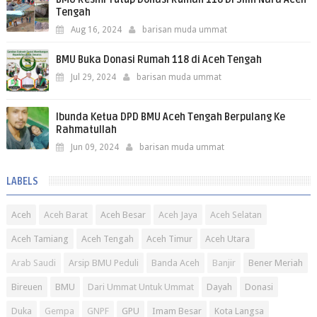
Tengah
Aug 16, 2024
barisan muda ummat
BMU Buka Donasi Rumah 118 di Aceh Tengah
Jul 29, 2024
barisan muda ummat
Ibunda Ketua DPD BMU Aceh Tengah Berpulang Ke
Rahmatullah
Jun 09, 2024
barisan muda ummat
LABELS
Aceh
Aceh Barat
Aceh Besar
Aceh Jaya
Aceh Selatan
Aceh Tamiang
Aceh Tengah
Aceh Timur
Aceh Utara
Arab Saudi
Arsip BMU Peduli
Banda Aceh
Banjir
Bener Meriah
Bireuen
BMU
Dari Ummat Untuk Ummat
Dayah
Donasi
Duka
Gempa
GNPF
GPU
Imam Besar
Kota Langsa