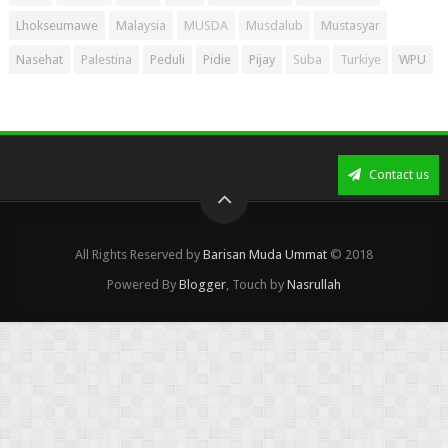
Lhokseumawe
Malaysia
MUSDA
Musdalub
Mustasyar
Nasehat
Palestina
Peduli
Pidie
Pijay
Suba
Turkiye
WPU
Contact us
All Rights Reserved by
Barisan Muda Ummat
© 2018
Powered By
Blogger
, Touch by
Nasrullah