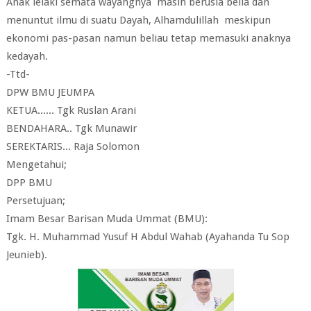
Anak lelaki semata wayangnya masih berusia belia dan
menuntut ilmu di suatu Dayah, Alhamdulillah meskipun
ekonomi pas-pasan namun beliau tetap memasuki anaknya
kedayah.
-Ttd-
DPW BMU JEUMPA
KETUA...... Tgk Ruslan Arani
BENDAHARA.. Tgk Munawir
SEREKTARIS... Raja Solomon
Mengetahui;
DPP BMU
Persetujuan;
Imam Besar Barisan Muda Ummat (BMU):
Tgk. H. Muhammad Yusuf H Abdul Wahab (Ayahanda Tu Sop
Jeunieb).