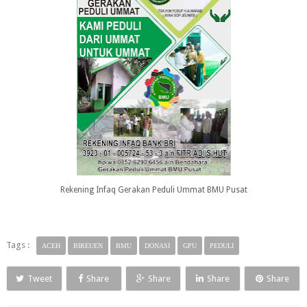
Rekening Infaq Gerakan Peduli Ummat BMU Pusat
Tags :
ACEH
BIREUEN
BMU
DONASI
GPU
PEDULI
Tweet
Share
Share
Share
Share