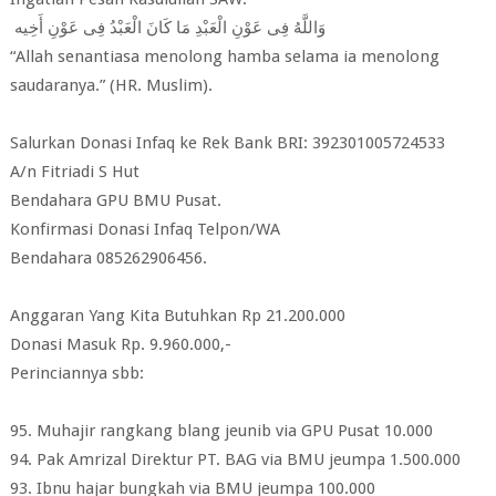
وَاللَّهُ فِى عَوْنِ الْعَبْدِ مَا كَانَ الْعَبْدُ فِى عَوْنِ أَخِيه
“Allah senantiasa menolong hamba selama ia menolong
saudaranya.” (HR. Muslim).
Salurkan Donasi Infaq ke Rek Bank BRI: 392301005724533
A/n Fitriadi S Hut
Bendahara GPU BMU Pusat.
Konfirmasi Donasi Infaq Telpon/WA
Bendahara 085262906456.
Anggaran Yang Kita Butuhkan Rp 21.200.000
Donasi Masuk Rp. 9.960.000,-
Perinciannya sbb:
95. Muhajir rangkang blang jeunib via GPU Pusat 10.000
94. Pak Amrizal Direktur PT. BAG via BMU jeumpa 1.500.000
93. Ibnu hajar bungkah via BMU jeumpa 100.000