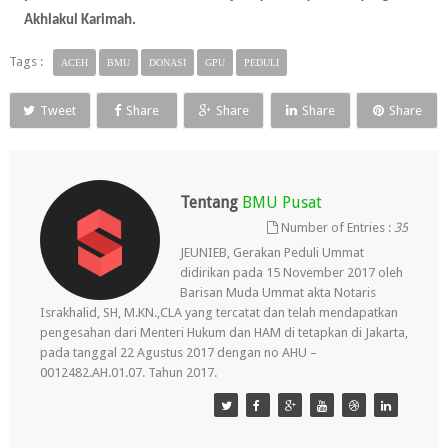
Akhlakul Karimah.
Tags :
ACEH
BMU
DONASI
GPU
PEDULI
Tweet
Share
Share
Share
Share
Tentang
BMU Pusat
Number of Entries :
35
JEUNIEB, Gerakan Peduli Ummat
didirikan pada 15 November 2017 oleh
Barisan Muda Ummat akta Notaris
Israkhalid, SH, M.KN.,CLA yang tercatat dan telah mendapatkan
pengesahan dari Menteri Hukum dan HAM di tetapkan di Jakarta,
pada tanggal 22 Agustus 2017 dengan no AHU –
0012482.AH.01.07. Tahun 2017.