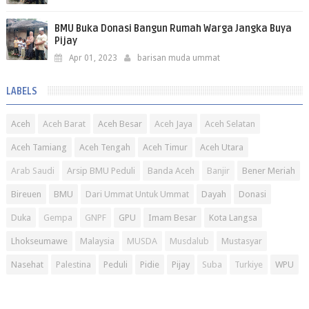
BMU Buka Donasi Bangun Rumah Warga Jangka Buya
Pijay
Apr 01, 2023
barisan muda ummat
LABELS
Aceh
Aceh Barat
Aceh Besar
Aceh Jaya
Aceh Selatan
Aceh Tamiang
Aceh Tengah
Aceh Timur
Aceh Utara
Arab Saudi
Arsip BMU Peduli
Banda Aceh
Banjir
Bener Meriah
Bireuen
BMU
Dari Ummat Untuk Ummat
Dayah
Donasi
Duka
Gempa
GNPF
GPU
Imam Besar
Kota Langsa
Lhokseumawe
Malaysia
MUSDA
Musdalub
Mustasyar
Nasehat
Palestina
Peduli
Pidie
Pijay
Suba
Turkiye
WPU