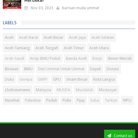
Merdeka!
Nov 03, 2023
barisan muda ummat
LABELS
Aceh
Aceh Barat
Aceh Besar
Aceh Jaya
Aceh Selatan
Aceh Tamiang
Aceh Tengah
Aceh Timur
Aceh Utara
Arab Saudi
Arsip BMU Peduli
Banda Aceh
Banjir
Bener Meriah
Bireuen
BMU
Dari Ummat Untuk Ummat
Dayah
Donasi
Duka
Gempa
GNPF
GPU
Imam Besar
Kota Langsa
Lhokseumawe
Malaysia
MUSDA
Musdalub
Mustasyar
Nasehat
Palestina
Peduli
Pidie
Pijay
Suba
Turkiye
WPU
Contact us