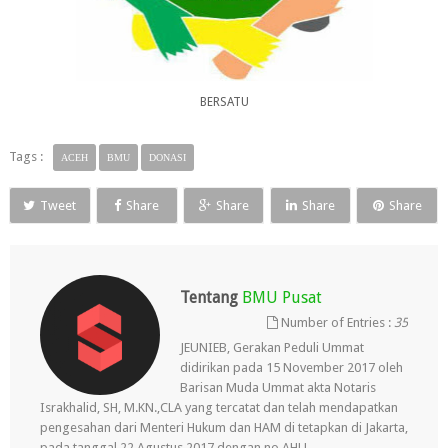
BERSATU
Tags :
ACEH
BMU
DONASI
Tweet
Share
Share
Share
Share
Tentang
BMU Pusat
Number of Entries :
35
JEUNIEB, Gerakan Peduli Ummat
didirikan pada 15 November 2017 oleh
Barisan Muda Ummat akta Notaris
Israkhalid, SH, M.KN.,CLA yang tercatat dan telah mendapatkan
pengesahan dari Menteri Hukum dan HAM di tetapkan di Jakarta,
pada tanggal 22 Agustus 2017 dengan no AHU –