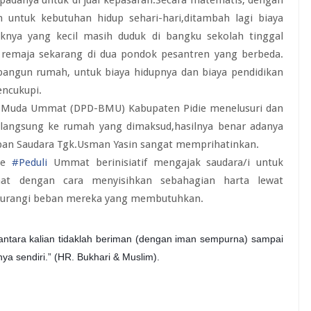
 untuk kebutuhan hidup sehari-hari,ditambah lagi biaya
knya yang kecil masih duduk di bangku sekolah tinggal
 remaja sekarang di dua pondok pesantren yang berbeda.
ngun rumah, untuk biaya hidupnya dan biaya pendidikan
encukupi.
n Muda Ummat (DPD-BMU) Kabupaten Pidie menelusuri dan
 langsung ke rumah yang dimaksud,hasilnya benar adanya
pan Saudara Tgk.Usman Yasin sangat memprihatinkan.
die
#
Peduli
Ummat berinisiatif mengajak saudara/i untuk
t dengan cara menyisihkan sebahagian harta lewat
gurangi beban mereka yang membutuhkan.
 antara kalian tidaklah beriman (dengan iman sempurna) sampai
ya sendiri.” (HR. Bukhari & Muslim).