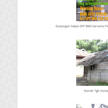
Kunjungan Sekjen DPP BMU bersama P
Rumah Tgk Usman