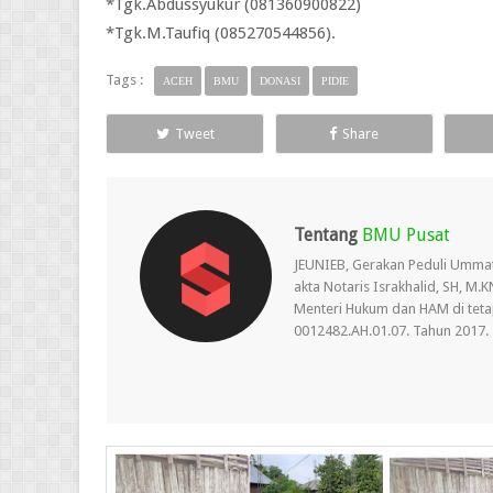
*Tgk.Abdussyukur (081360900822)
*Tgk.M.Taufiq (085270544856).
Tags :
ACEH
BMU
DONASI
PIDIE
Tweet
Share
Tentang
BMU Pusat
JEUNIEB, Gerakan Peduli Umma
akta Notaris Israkhalid, SH, M
Menteri Hukum dan HAM di teta
0012482.AH.01.07. Tahun 2017.