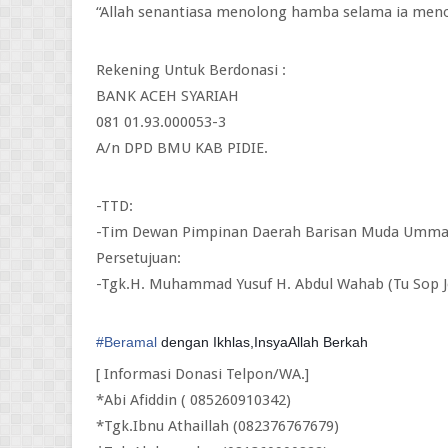
“Allah senantiasa menolong hamba selama ia menol
Rekening Untuk Berdonasi :
BANK ACEH SYARIAH
081 01.93.000053-3
A/n DPD BMU KAB PIDIE.
-TTD:
-Tim Dewan Pimpinan Daerah Barisan Muda Ummat
Persetujuan:
-Tgk.H. Muhammad Yusuf H. Abdul Wahab (Tu Sop 
#
Beramal
dengan Ikhlas,InsyaAllah Berkah
[ Informasi Donasi Telpon/WA.]
*Abi Afiddin ( 085260910342)
*Tgk.Ibnu Athaillah (082376767679)