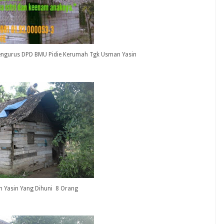
engurus DPD BMU Pidie Kerumah Tgk Usman Yasin
 Yasin Yang Dihuni 8 Orang