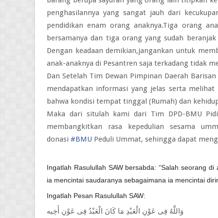
penghasilannya yang sangat jauh dari kecukupan
pendidikan enam orang anaknya.Tiga orang ana
bersamanya dan tiga orang yang sudah beranjak
Dengan keadaan demikian,jangankan untuk memba
anak-anaknya di Pesantren saja terkadang tidak m
Dan Setelah Tim Dewan Pimpinan Daerah Barisa
mendapatkan informasi yang jelas serta melihat
bahwa kondisi tempat tinggal (Rumah) dan kehidu
Maka dari situlah kami dari Tim DPD-BMU Pi
membangkitkan rasa kepedulian sesama umma
donasi
#
BMU
Peduli Ummat, sehingga dapat men
Ingatlah Rasulullah SAW bersabda: “Salah seorang di
ia mencintai saudaranya sebagaimana ia mencintai dirin
Ingatlah Pesan Rasulullah SAW:
وَاللَّهُ فِى عَوْنِ الْعَبْدِ مَا كَانَ الْعَبْدُ فِى عَوْنِ أَخِيه