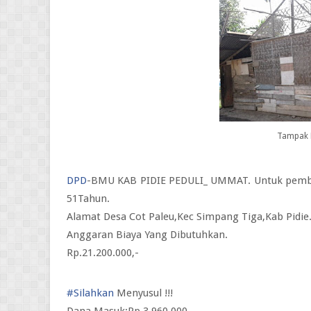
Tampak 
DPD
-BMU KAB PIDIE PEDULI_ UMMAT. Untuk pemba
51Tahun.
Alamat Desa Cot Paleu,Kec Simpang Tiga,Kab Pidie
Anggaran Biaya Yang Dibutuhkan.
Rp.21.200.000,-
#
Silahkan
Menyusul !!!
Dana Masuk:Rp.3.960.000,-