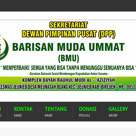
H
KONTAK
TENTANG
DONASI
GALLERY
G
KAMI
KAMI
PEDULI
ARSIP