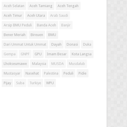
Aceh Selatan
Aceh Tamiang
Aceh Tengah
Aceh Timur
Aceh Utara
Arab Saudi
Arsip BMU Peduli
Banda Aceh
Banjir
Bener Meriah
Bireuen
BMU
Dari Ummat Untuk Ummat
Dayah
Donasi
Duka
Gempa
GNPF
GPU
Imam Besar
Kota Langsa
Lhokseumawe
Malaysia
MUSDA
Musdalub
Mustasyar
Nasehat
Palestina
Peduli
Pidie
Pijay
Suba
Turkiye
WPU