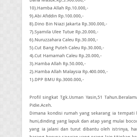
10).Hamba Allah Rp.10.000,-
9).Abi Afiddin Rp.100.000,-
8).Dino Bin Niazi Jakarta Rp.300.000,-
7).Syamila Ulee Tutue Rp.20.000,-
6).Nuruzzahara Caleu Rp.30.000,-
5).Cut Bang Puteh Caleu Rp.30.000,-
4).Cut Hamamah Caleu Rp.20.000,-
3).Hamba Allah Rp.50.000,-
2).Hamba Allah Malaysia Rp.400.000,-
1).DPP BMU Rp.3000.000,-
Profil singkat Tgk.Usman Yasin,51 Tahun.Berala
Pidie.Aceh.
Dimana kondisi rumah yang sekarang ia tempati 
huni,dinding yang lapuk dan atap yang mulai boc
yang ia jalani dan turut dibantu oleh istrinya,
barang berupa sayuran yang orang lain titipkan k