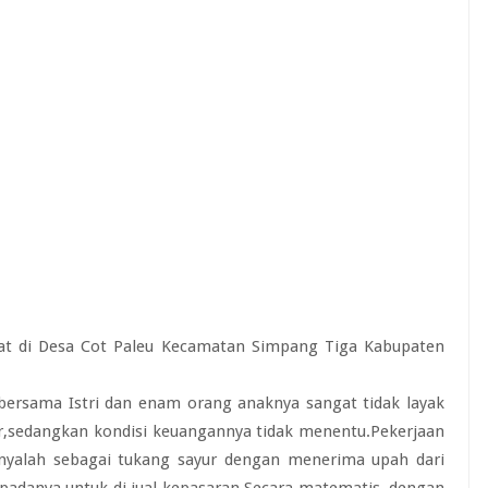
mat di Desa Cot Paleu Kecamatan Simpang Tiga Kabupaten
bersama Istri dan enam orang anaknya sangat tidak layak
or,sedangkan kondisi keuangannya tidak menentu.Pekerjaan
 hanyalah sebagai tukang sayur dengan menerima upah dari
epadanya untuk di jual kepasaran.Secara matematis, dengan