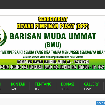
H
KONTAK
TENTANG
DONASI
GALLERY
G
KAMI
KAMI
PEDULI
ARSIP
B
Aceh Utara