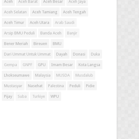
Aceh
Aceh Barat
Aceh Besar
Aceh Jaya
Aceh Selatan
Aceh Tamiang
Aceh Tengah
Aceh Timur
Aceh Utara
Arab Saudi
Arsip BMU Peduli
Banda Aceh
Banjir
Bener Meriah
Bireuen
BMU
Dari Ummat Untuk Ummat
Dayah
Donasi
Duka
Gempa
GNPF
GPU
Imam Besar
Kota Langsa
Lhokseumawe
Malaysia
MUSDA
Musdalub
Mustasyar
Nasehat
Palestina
Peduli
Pidie
Pijay
Suba
Turkiye
WPU