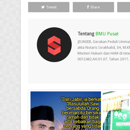
Tweet
Share
Tentang
BMU Pusat
JEUNIEB, Gerakan Peduli Umma
akta Notaris Israkhalid, SH, M
Menteri Hukum dan HAM di teta
0012482.AH.01.07. Tahun 2017.