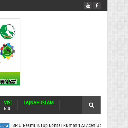
VISI
LAJNAH ISLAM
MISI
MU Resmi Tutup Donasi Rumah 122 Aceh Utara
B
Aceh Utara